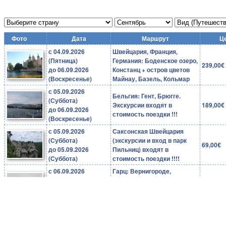
Фото
Дата
Маршрут
Ц
с 04.09.2026
Швейцария, Франция,
(Пятница)
Германия: Боденское озеро,
239,00€
до 06.09.2026
Констанц + остров цветов
(Воскресенье)
Майнау, Базель, Кольмар
с 05.09.2026
Бельгия: Гент, Брюгге.
(Суббота)
Экскурсии входят в
189,00€
до 06.09.2026
стоимость поездки !!!
(Воскресенье)
с 05.09.2026
Саксонская Швейцария
(Суббота)
(экскурсии и вход в парк
69,00€
до 05.09.2026
Пильниц) входят в
(Суббота)
стоимость поездки !!!!
с 06.09.2026
Гарц: Вернигороде,
(Воскресенье)
Кведлинбург. Экскурсии
69,00€
до 06.09.2026
входят в стоимость поездки
(Воскресенье)
!!!
с 10.09.2026
(Четверг)
Замки Рейна + Рюдесхайм
69,00€