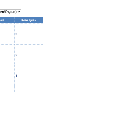
ена
К-во дней
3
2
1
1
1